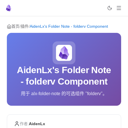
Skip to content
首页
/
插件
/
AidenLx's Folder Note - folderv Component
AidenLx's Folder Note
- folderv Component
用于 alx-folder-note 的可选组件 "folderv"。
作者:
AidenLx