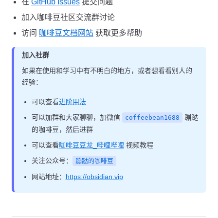
在
GitHub Issues
提交问题
加入咖啡豆社区交流群讨论
访问
咖啡豆文档网站
获取更多帮助
加入社群
如果在使用和学习中有不明白的地方，或者想看看别人的
经验：
可以查看
进阶用法
可以加群和大家聊聊，加微信
蹦跶
coffeebean1688
的咖啡豆，然后进群
可以查看
咖啡豆豆龙_哔哩哔哩
视频教程
关注公众号：
蹦跶的咖啡豆
网站地址：
https://obsidian.vip